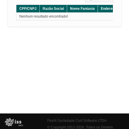
CPF/CNPJ
Razão Social
Nome Fantasia
Endereço
CE
Nenhum resultado encontrado!
Fiorilli Sociedade Civil Software LTDA
© Copyright 2012-2026. Todos os Direitos