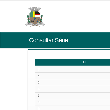
Consultar Série
Id
Id
3
4
5
6
7
8
9