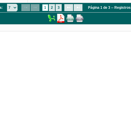
a:
1
2
3
Página 1 de 3 -- Registro