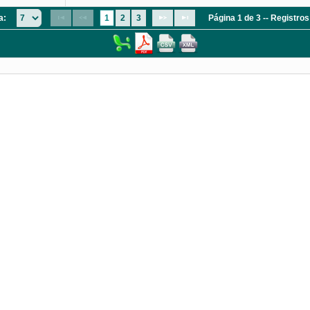
a:
1
2
3
Página 1 de 3 -- Registro