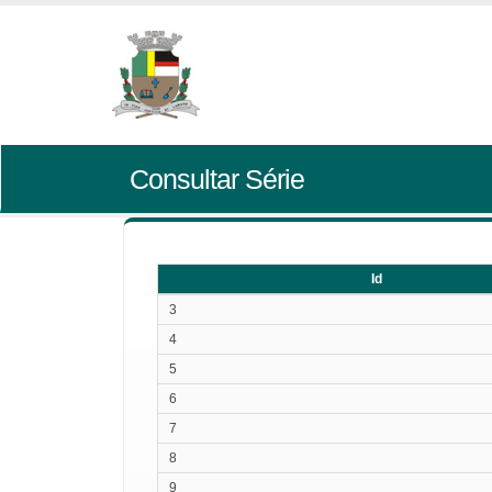
Consultar Série
Id
Id
3
4
5
6
7
8
9